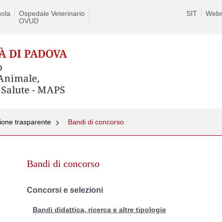
ola
Ospedale Veterinario
SIT
Webm
OVUD
ione trasparente
Bandi di concorso
Skip
to
Bandi di concorso
content
Concorsi e selezioni
Bandi didattica, ricerca e altre tipologie