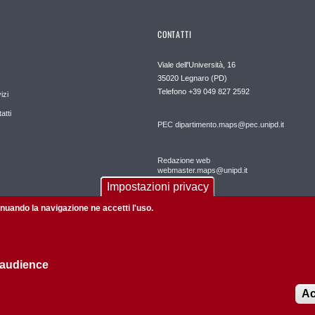
CONTATTI
Viale dell'Università, 16
35020 Legnaro (PD)
Telefono
+39 049 827 2592
izi
atti
PEC
dipartimento.maps@pec.unipd.it
Redazione web
webmaster.maps@unipd.it
Impostazioni privacy
Ufficio comunicazione MAPS
tinuando la navigazione ne accetti l'uso.
comunicazione.maps@unipd.it
 audience
Ac