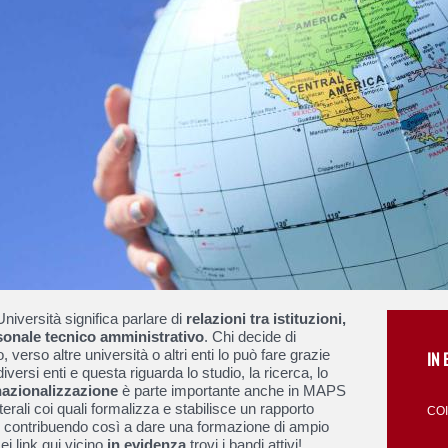
Università significa parlare di
relazioni tra istituzioni,
rsonale tecnico amministrativo
. Chi decide di
 verso altre università o altri enti lo può fare grazie
IN 
iversi enti e questa riguarda lo studio, la ricerca, lo
nazionalizzazione
è parte importante anche in MAPS
aterali coi quali formalizza e stabilisce un rapporto
CO
re contribuendo così a dare una formazione di ampio
ei link qui vicino
in evidenza
trovi i bandi attivi!