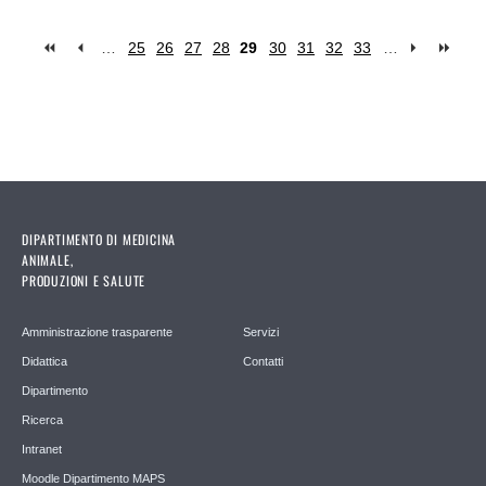
…
25
26
27
28
29
30
31
32
33
…
Pagine
DIPARTIMENTO DI MEDICINA
ANIMALE,
PRODUZIONI E SALUTE
Amministrazione trasparente
Servizi
Didattica
Contatti
Dipartimento
Ricerca
Intranet
Moodle Dipartimento MAPS