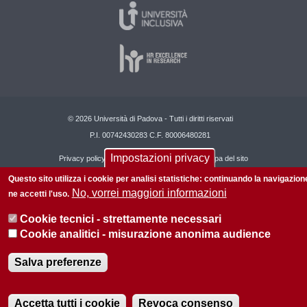
© 2026 Università di Padova - Tutti i diritti riservati
P.I. 00742430283 C.F. 80006480281
Impostazioni privacy
Privacy policy
Informazioni sul sito
Mappa del sito
Questo sito utilizza i cookie per analisi statistiche: continuando la navigazion
No, vorrei maggiori informazioni
ne accetti l'uso.
Cookie tecnici - strettamente necessari
Cookie analitici - misurazione anonima audience
Salva preferenze
Accetta tutti i cookie
Revoca consenso