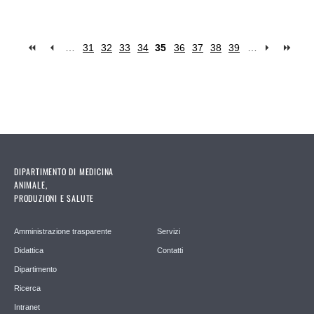
…
31
32
33
34
35
36
37
38
39
…
Pagine
DIPARTIMENTO DI MEDICINA
ANIMALE,
PRODUZIONI E SALUTE
Amministrazione trasparente
Servizi
Didattica
Contatti
Dipartimento
Ricerca
Intranet