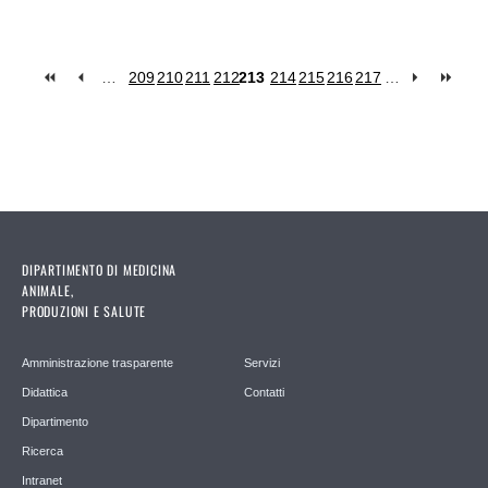
…
209
210
211
212
213
214
215
216
217
…
Pagine
DIPARTIMENTO DI MEDICINA
ANIMALE,
PRODUZIONI E SALUTE
Amministrazione trasparente
Servizi
Didattica
Contatti
Dipartimento
Ricerca
Intranet