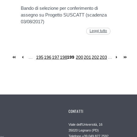
Bando di selezione per conferimento di
assegno su Progetto SUSCATT (scadenza
03/08/2017)
Leggi tutto
…
195
196
197
198
199
200
201
202
203
…
CONTATTI
Viale dell'Università, 16
35020 Legnaro (PD)
Telefono
+39 049 827 2592