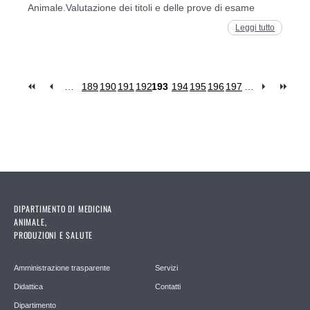
Animale.Valutazione dei titoli e delle prove di esame
Leggi tutto
…
189
190
191
192
193
194
195
196
197
…
Pagine
DIPARTIMENTO DI MEDICINA
ANIMALE,
PRODUZIONI E SALUTE
Amministrazione trasparente
Servizi
Didattica
Contatti
Dipartimento