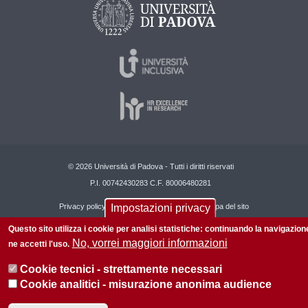
© 2026 Università di Padova - Tutti i diritti riservati
P.I. 00742430283 C.F. 80006480281
Impostazioni privacy
Privacy policy
Informazioni sul sito
Mappa del sito
Questo sito utilizza i cookie per analisi statistiche: continuando la navigazion
No, vorrei maggiori informazioni
ne accetti l'uso.
Cookie tecnici - strettamente necessari
Cookie analitici - misurazione anonima audience