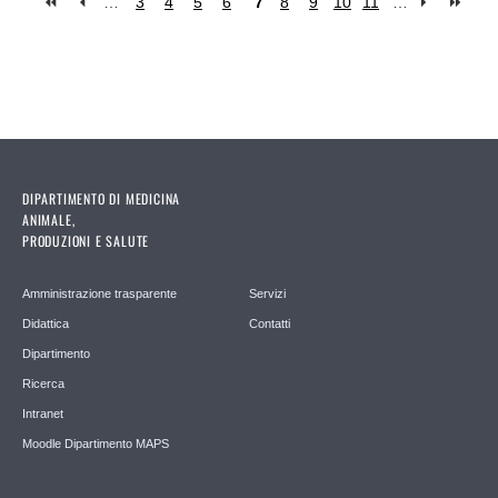
…
3
4
5
6
7
8
9
10
11
…
Pagine
DIPARTIMENTO DI MEDICINA
ANIMALE,
PRODUZIONI E SALUTE
Amministrazione trasparente
Servizi
Didattica
Contatti
Dipartimento
Ricerca
Intranet
Moodle Dipartimento MAPS