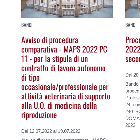
BANDI
BANDI
Avviso di procedura
Proc
comparativa - MAPS 2022 PC
2022
11 - per la stipula di un
seco
contratto di lavoro autonomo
di tipo
Dal 20
occasionale/professionale per
Bando 2
procedu
attività veterinaria di supporto
Profess
alla U.O. di medicina della
24, co
riproduzione
240 S
DOMAN
2022
Dal 12.07.2022 al 19.07.2022