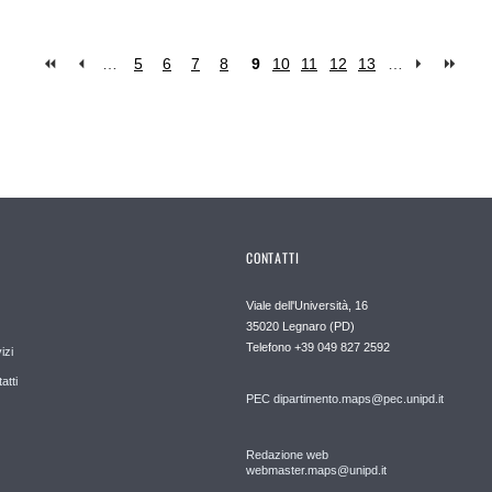
…
5
6
7
8
9
10
11
12
13
…
CONTATTI
Viale dell'Università, 16
35020 Legnaro (PD)
Telefono
+39 049 827 2592
izi
atti
PEC
dipartimento.maps@pec.unipd.it
Redazione web
webmaster.maps@unipd.it