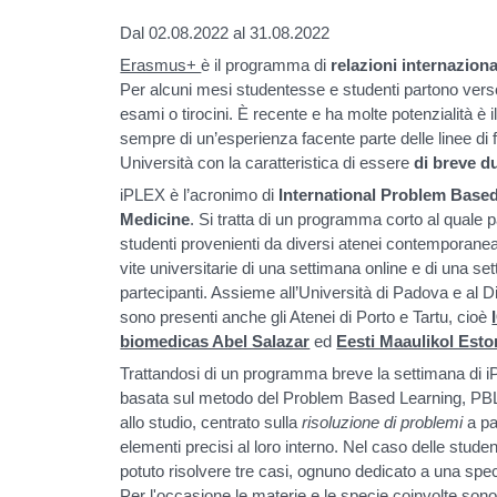
Dal 02.08.2022 al 31.08.2022
Erasmus+
è il programma di
relazioni internaziona
Per alcuni mesi studentesse e studenti partono verso
esami o tirocini. È recente e ha molte potenzialità 
sempre di un’esperienza facente parte delle linee d
Università con la caratteristica di essere
di breve d
iPLEX è l’acronimo di
International Problem Based
Medicine
. Si tratta di un programma corto al quale 
studenti provenienti da diversi atenei contemporane
vite universitarie di una settimana online e di una se
partecipanti. Assieme all’Università di Padova e al D
sono presenti anche gli Atenei di Porto e Tartu, cioè
biomedicas Abel Salazar
ed
Eesti Maaulikol Esto
Trattandosi di un programma breve la settimana di 
basata sul metodo del Problem Based Learning, PBL,
allo studio, centrato sulla
risoluzione di problemi
a pa
elementi precisi al loro interno. Nel caso delle stud
potuto risolvere tre casi, ognuno dedicato a una spec
Per l'occasione le materie e le specie coinvolte sono 