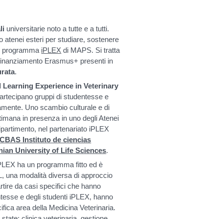
li
universitarie noto a tutte e a tutti.
 atenei esteri per studiare, sostenere
è il programma
iPLEX
di MAPS. Si tratta
i finanziamento Erasmus+ presenti in
urata
.
 Learning Experience in Veterinary
partecipano gruppi di studentesse e
amente. Uno scambio culturale e di
ttimana in presenza in uno degli Atenei
ipartimento, nel partenariato iPLEX
ICBAS Instituto de ciencias
nian University of Life Sciences
.
iPLEX ha un programma fitto ed è
 una modalità diversa di approccio
rtire da casi specifici che hanno
entesse e degli studenti iPLEX, hanno
ifica area della Medicina Veterinaria.
state: clinica veterinaria, gestione