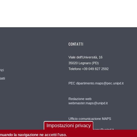
CONTATTI
Viale dell'Università, 16
35020 Legnaro (PD)
Telefono
+39 049 827 2592
izi
atti
PEC
dipartimento.maps@pec.unipd.it
Redazione web
webmaster.maps@unipd.it
Ufficio comunicazione MAPS
Impostazioni privacy
comunicazione.maps@unipd.it
tinuando la navigazione ne accetti l'uso.