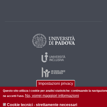
Impostazioni privacy
Questo sito utilizza i cookie per analisi statistiche: continuando la navigazion
© 2026 Università di Padova - Tutti i diritti riservati
No, vorrei maggiori informazioni
ne accetti l'uso.
P.I. 00742430283 C.F. 80006480281
Cookie tecnici - strettamente necessari